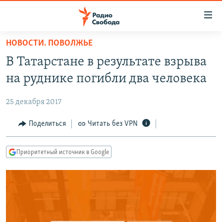
Ссылки
для
упрощенного
НОВОСТИ. ПОВОЛЖЬЕ
ПРОГРАММЫ
доступа
В Татарстане в результате взрыва
ПОДКАСТЫ
Вернуться
на руднике погибли два человека
к
АВТОРСКИЕ ПРОЕКТЫ
основному
25 декабря 2017
ЦИТАТЫ СВОБОДЫ
содержанию
Вернутся
МНЕНИЯ
Поделиться
Читать без VPN
к
КУЛЬТУРА
главной
Приоритетный источник в Google
навигации
IDEL.РЕАЛИИ
Вернутся
КАВКАЗ.РЕАЛИИ
к
СЕВЕР.РЕАЛИИ
поиску
СИБИРЬ.РЕАЛИИ