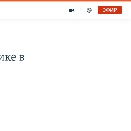
ЭФИР
ике в