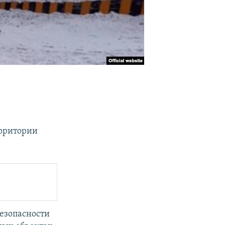
ерритории
езопасности