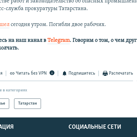
стве работ и законодательство об опасных промышлен
сс-служба прокуратуры Татарстана.
ошел
сегодня утром. Погибли двое рабочих.
сь на наш канал в
Telegram
. Говорим о том, о чем дру
олчать.
ся
Читать без VPN
Подпишитесь
Распечатать
е в категориях
жье
Татарстан
АЦИЯ
СОЦИАЛЬНЫЕ СЕТИ