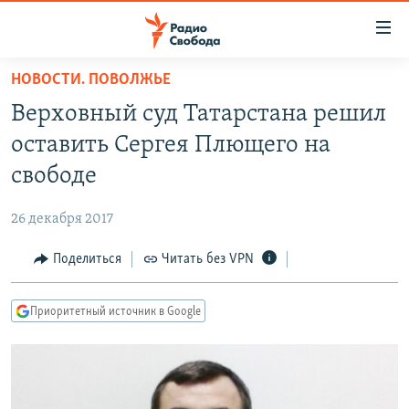
Ссылки
для
упрощенного
НОВОСТИ. ПОВОЛЖЬЕ
ПРОГРАММЫ
доступа
Верховный суд Татарстана решил
ПОДКАСТЫ
Вернуться
оставить Сергея Плющего на
к
АВТОРСКИЕ ПРОЕКТЫ
свободе
основному
ЦИТАТЫ СВОБОДЫ
содержанию
26 декабря 2017
Вернутся
МНЕНИЯ
к
Поделиться
Читать без VPN
КУЛЬТУРА
главной
навигации
IDEL.РЕАЛИИ
Приоритетный источник в Google
Вернутся
КАВКАЗ.РЕАЛИИ
к
СЕВЕР.РЕАЛИИ
поиску
СИБИРЬ.РЕАЛИИ