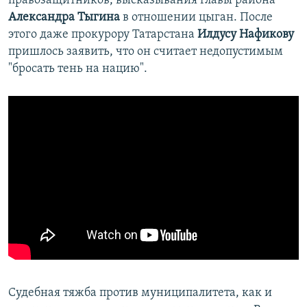
правозащитников, высказывания главы района
Александра Тыгина
в отношении цыган. После
этого даже прокурору Татарстана
Илдусу Нафикову
пришлось заявить, что он считает недопустимым
"бросать тень на нацию".
Судебная тяжба против муниципалитета, как и