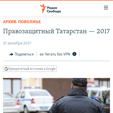
Ссылки
для
упрощенного
АРХИВ. ПОВОЛЖЬЕ
ПРОГРАММЫ
доступа
Правозащитный Татарстан — 2017
ПОДКАСТЫ
Вернуться
к
27 декабря 2017
АВТОРСКИЕ ПРОЕКТЫ
основному
ЦИТАТЫ СВОБОДЫ
Поделиться
Читать без VPN
содержанию
Вернутся
МНЕНИЯ
к
Приоритетный источник в Google
КУЛЬТУРА
главной
навигации
IDEL.РЕАЛИИ
Вернутся
КАВКАЗ.РЕАЛИИ
к
СЕВЕР.РЕАЛИИ
поиску
СИБИРЬ.РЕАЛИИ