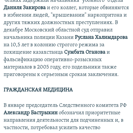
Челнах задержали начальника "убойного" отдела
Даниля Закирова
и его коллег, которые обвиняются
в избиении людей, "крышевании" наркопритона и
других тяжких должностных преступлениях. В
декабре Московский областной суд отправил
начальника полиции Казани
Руслана Халимдарова
на 10,5 лет в колонию строгого режима за
похищение казахстанца
Сумбата Оганова
и
фальсификацию оперативно-розыскных
материалов в 2005 году, его подельники также
приговорены к серьезным срокам заключения.
ГРАЖДАНСКАЯ МЕДИЦИНА
В январе председатель Следственного комитета РФ
Александр Бастрыкин
обозначил приоритетные
направления деятельности для подчиненных и, в
частности, потребовал усилить качество