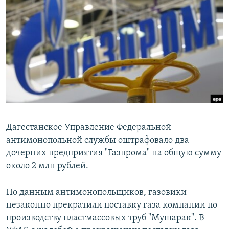
РАСПИСАНИЕ ВЕЩАНИЯ
ПОДПИШИТЕСЬ НА РАССЫЛКУ
СОЦИАЛЬНЫЕ СЕТИ
Все сайты РСЕ/РС
Дагестанское Управление Федеральной
антимонопольной службы оштрафовало два
дочерних предприятия "Газпрома" на общую сумму
около 2 млн рублей.
По данным антимонопольщиков, газовики
незаконно прекратили поставку газа компании по
производству пластмассовых труб "Мушарак". В