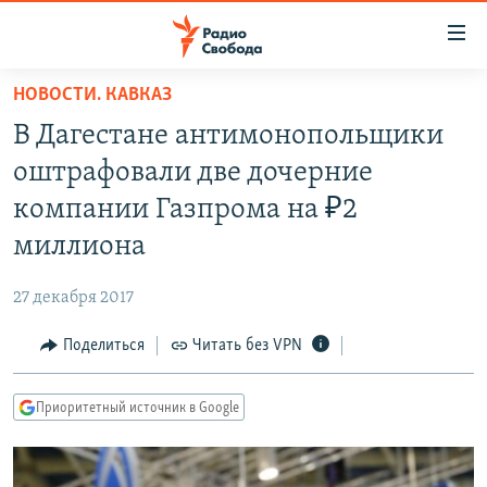
Ссылки
для
упрощенного
НОВОСТИ. КАВКАЗ
ПРОГРАММЫ
доступа
В Дагестане антимонопольщики
ПОДКАСТЫ
Вернуться
оштрафовали две дочерние
к
АВТОРСКИЕ ПРОЕКТЫ
компании Газпрома на ₽2
основному
ЦИТАТЫ СВОБОДЫ
содержанию
миллиона
Вернутся
МНЕНИЯ
к
27 декабря 2017
КУЛЬТУРА
главной
Поделиться
Читать без VPN
навигации
IDEL.РЕАЛИИ
Вернутся
КАВКАЗ.РЕАЛИИ
к
Приоритетный источник в Google
СЕВЕР.РЕАЛИИ
поиску
СИБИРЬ.РЕАЛИИ