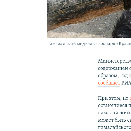
Гималайский медведь в зоопарке Крас
Министерство
содержащей с
образом, Год
сообщает
РИА
При этом, по
остающиеся п
гималайский 
может быть с
гималайского