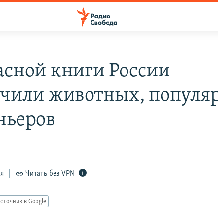
асной книги России
чили животных, популя
ньеров
ся
Читать без VPN
сточник в Google