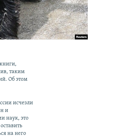
книги,
ив, таким
ий. Об этом
оссии исчезли
н и
и наук, это
 оставить
ся на него