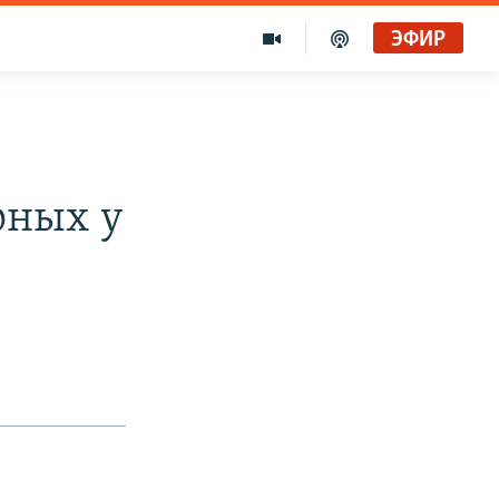
ЭФИР
рных у