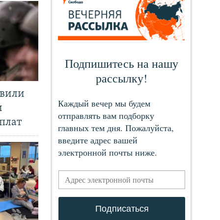
явили
и
плат