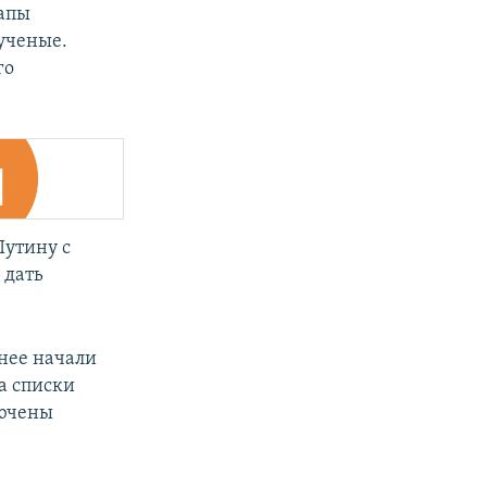
лапы
ученые.
го
Путину с
 дать
 нее начали
ла списки
лючены