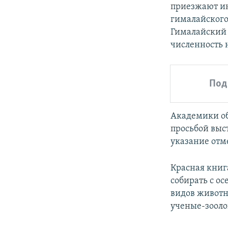
приезжают ино
гималайского
Гималайский 
численность 
Под
Академики об
просьбой выс
указание отм
Красная книга
собирать с ос
видов животн
ученые-зооло