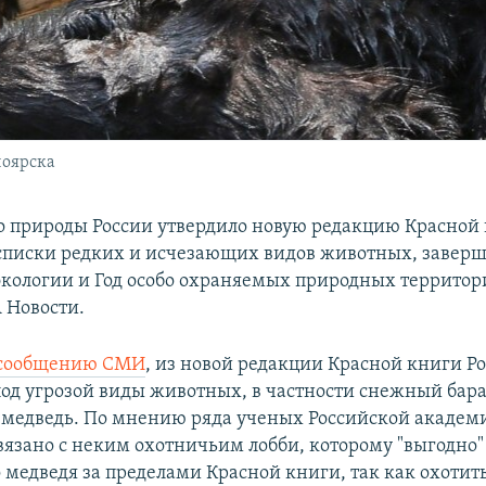
ноярска
 природы России утвердило новую редакцию Красной 
писки редких и исчезающих видов животных, заверш
 экологии и Год особо охраняемых природных территор
 Новости.
сообщению СМИ
, из новой редакции Красной книги Р
од угрозой виды животных, в частности снежный бара
медведь. По мнению ряда ученых Российской академи
вязано с неким охотничьим лобби, которому "выгодно"
 медведя за пределами Красной книги, так как охотить