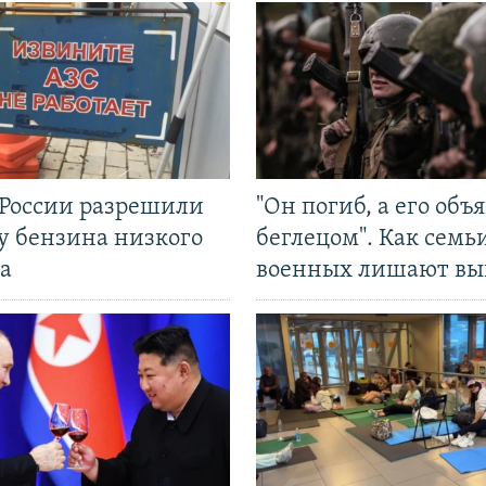
 России разрешили
"Он погиб, а его объ
у бензина низкого
беглецом". Как семь
а
военных лишают вы