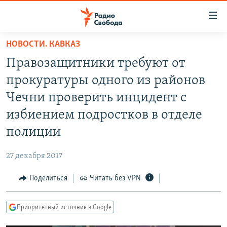
Ссылки
для
упрощенного
НОВОСТИ. КАВКАЗ
ПРОГРАММЫ
доступа
Правозащитники требуют от
ПОДКАСТЫ
Вернуться
прокуратуры одного из районов
к
АВТОРСКИЕ ПРОЕКТЫ
Чечни проверить инцидент с
основному
ЦИТАТЫ СВОБОДЫ
содержанию
избиением подростков в отделе
Вернутся
МНЕНИЯ
полиции
к
КУЛЬТУРА
главной
27 декабря 2017
навигации
IDEL.РЕАЛИИ
Вернутся
Поделиться
Читать без VPN
КАВКАЗ.РЕАЛИИ
к
СЕВЕР.РЕАЛИИ
поиску
Приоритетный источник в Google
СИБИРЬ.РЕАЛИИ