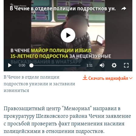
РАСПИСАНИЕ ВЕЩАНИЯ
В Чечне в отделе полиции подростков унизили и заставили извиниться
ПОДПИШИТЕСЬ НА РАССЫЛКУ
СОЦИАЛЬНЫЕ СЕТИ
No media source currently available
0:00
1:11
Все сайты РСЕ/РС
В Чечне в отделе полиции
Скачать медиафайл
подростков унизили и заставили
извиниться
Правозащитный центр "Мемориал" направил в
прокуратуру Шелковского района Чечни заявление
с просьбой проверить факт применения насилия
полицейскими в отношении подростков.