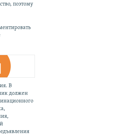
тво, поэтому
ментировать
е
ия. В
тник должен
минационного
а,
ния,
ий
редъявления