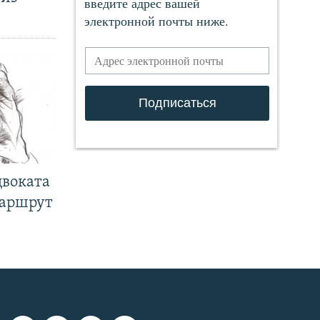
двоката
маршрут