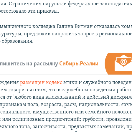
я. Ограничения нарушали федеральное законодательс
ротестовало эти приказы.
мышленного колледжа Галина Витман отказалась ком
уратуры, предложив направить запрос в регионально
 образования.
пишитесь на рассылку
Сибирь.Реалии
реждения
размещен кодекс
этики и служебного поведен
 нем говорится о том, что в служебном поведении рабо
ся от "любого вида высказываний и действий дискри
признакам пола, возраста, расы, национальности, язык
 социального, имущественного или семейного положе
 или религиозных предпочтений; грубости, проявлен
льного тона, заносчивости, предвзятых замечаний, п