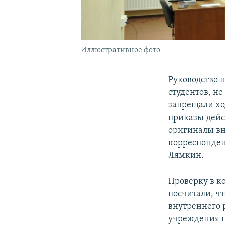
Иллюстративное фото
Руководство 
студентов, н
запрещали хо
приказы дейс
оригиналы вн
корреспонден
Лямкин.
Проверку в к
посчитали, ч
внутреннего 
учреждения н