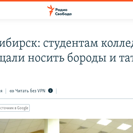
ибирск: студентам колл
щали носить бороды и та
7
ся
Читать без VPN
сточник в Google