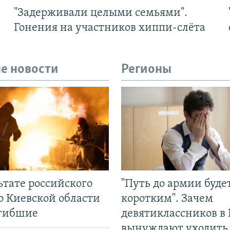
"Задерживали целыми семьями".
Гонения на участников хиппи-слёта
е новости
Регионы
ьтате российского
"Путь до армии буде
о Киевской области
коротким". Зачем
огибшие
девятиклассников в 
вынуждают уходить