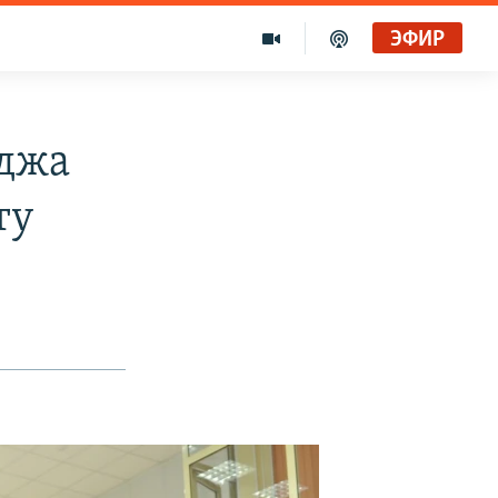
ЭФИР
еджа
ту