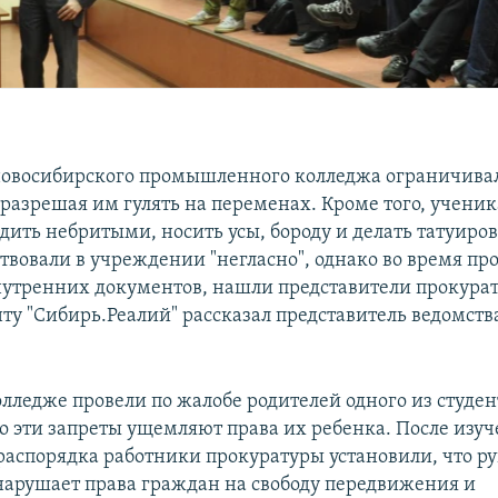
новосибирского промышленного колледжа ограничивал
е разрешая им гулять на переменах. Кроме того, учени
дить небритыми, носить усы, бороду и делать татуиров
твовали в учреждении "негласно", однако во время пр
утренних документов, нашли представители прокурат
ту "Сибирь.Реалий" рассказал представитель ведомст
олледже провели по жалобе родителей одного из студен
то эти запреты ущемляют права их ребенка. После изу
распорядка работники прокуратуры установили, что ру
арушает права граждан на свободу передвижения и