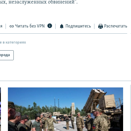
ых, незаслуженных обвинений".
ся
Читать без VPN
Подпишитесь
Распечатать
е в категориях
орода