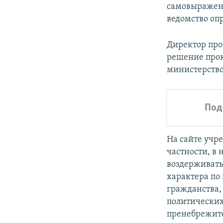
самовыражени
ведомство оп
Директор про
решение прок
министерство
Под
На сайте уч
частности, в
воздерживать
характера по 
гражданства,
политических
пренебрежите