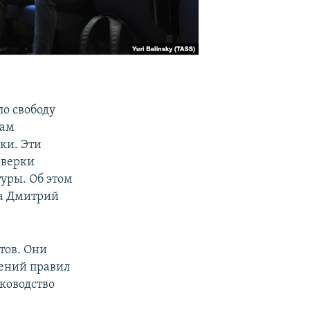
о свободу
кам
ки. Эти
оверки
уры. Об этом
ва Дмитрий
тов. Они
чений правил
ководство