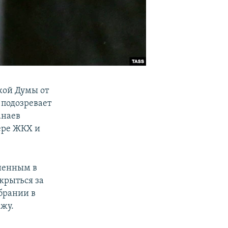
ской Думы от
 подозревает
анаев
ере ЖКХ и
иненным в
крыться за
збрании в
жу.