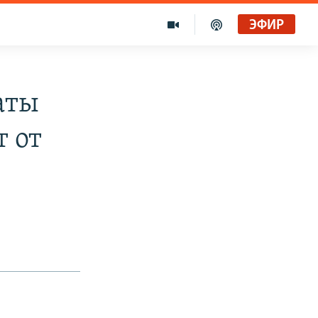
ЭФИР
Золотой запас Свободы. Голоса и темы XX века на архивных пленках. Дом поэта
Радио Свобода
аты
т от
Ищет виноватых?
Радио Свобода Live