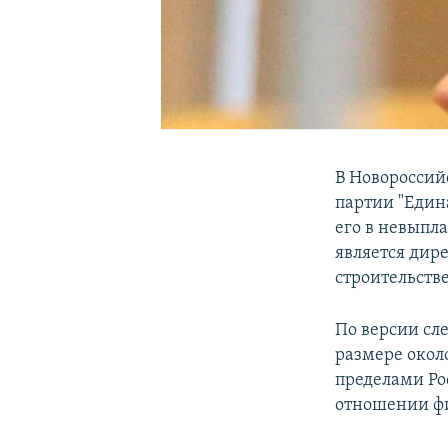
В Новороссийс
партии "Един
его в невыпл
является дир
строительстве
По версии сл
размере окол
пределами Рос
отношении фи