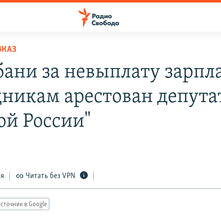
ВКАЗ
бани за невыплату зарпл
дникам арестован депута
ой России"
7
ся
Читать без VPN
сточник в Google