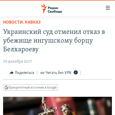
Ссылки
для
упрощенного
НОВОСТИ. КАВКАЗ
ПРОГРАММЫ
доступа
Украинский суд отменил отказ в
ПОДКАСТЫ
Вернуться
убежище ингушскому борцу
к
АВТОРСКИЕ ПРОЕКТЫ
Белхароеву
основному
ЦИТАТЫ СВОБОДЫ
содержанию
29 декабря 2017
Вернутся
МНЕНИЯ
к
Поделиться
Читать без VPN
КУЛЬТУРА
главной
навигации
IDEL.РЕАЛИИ
Приоритетный источник в Google
Вернутся
КАВКАЗ.РЕАЛИИ
к
СЕВЕР.РЕАЛИИ
поиску
СИБИРЬ.РЕАЛИИ