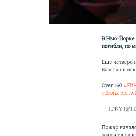
В Нью-Йорке 
погибли, по м
Еще четверо 
Власти не ис
Over 160
#FD
#Bronx
pic.t
— FDNY (@F
Пожар началс
жильцов на в