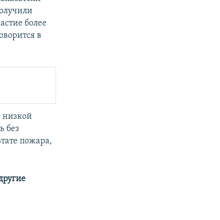
получили
астие более
оворится в
о низкой
ь без
ьтате пожара,
 другие