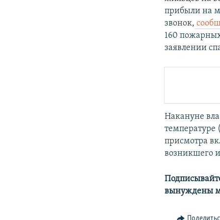
прибыли на м
звонок,
сообщ
160 пожарных
заявлении спа
Накануне вла
температуре (
присмотра вкл
возникшего из
Подписывайте
вынуждены м
Поделить