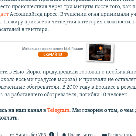
есто происшествия через три минуты после того, как 
ает
Ассошиэйтед пресс. В тушении огня принимали уч
. Пожару присвоена четвертая категория сложности, г
сателей в твиттере.
Мобильное приложение Idel.Реалии
СКАЧАЙТЕ!
сти в Нью-Йорке предупредили горожан о необычайн
около восьми градусов мороза) и призвали не оставлят
юченные обогреватели. В 2007 году в Бронксе в резул
-за работавшего обогревателя, погибли 10 человек.
сь на наш канал в
Telegram
. Мы говорим о том, о чем
олчать.
ся
Читать без VPN
Подпишитесь
Распечатать