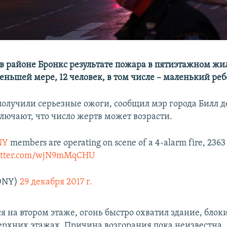
в районе Бронкс результате пожара в пятиэтажном жи
еньшей мере, 12 человек, в том числе – маленький реб
получили серьезные ожоги, сообщил мэр города Билл де
ключают, что число жертв может возрасти.
NY
members are operating on scene of a 4-alarm fire, 2363
witter.com/wjN9mMqCHU
DNY)
29 декабря 2017 г.
я на втором этаже, огонь быстро охватил здание, блок
ерхних этажах. Причина возгорания пока неизвестна.