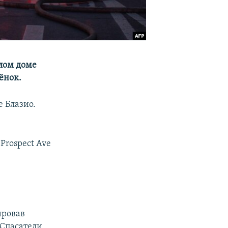
лом доме
ёнок.
 Блазио.
 Prospect Ave
ировав
 Спасатели