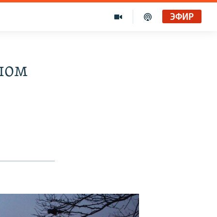
ЭФИР
лом