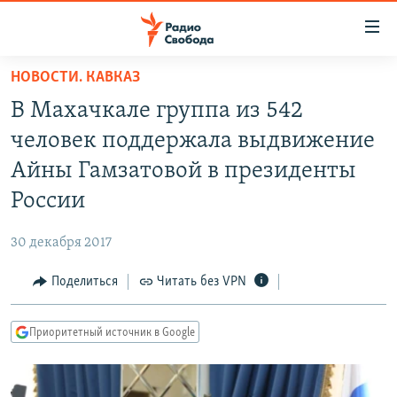
Ссылки
для
упрощенного
НОВОСТИ. КАВКАЗ
ПРОГРАММЫ
доступа
В Махачкале группа из 542
ПОДКАСТЫ
Вернуться
человек поддержала выдвижение
к
АВТОРСКИЕ ПРОЕКТЫ
Айны Гамзатовой в президенты
основному
ЦИТАТЫ СВОБОДЫ
содержанию
России
Вернутся
МНЕНИЯ
к
30 декабря 2017
КУЛЬТУРА
главной
Поделиться
Читать без VPN
навигации
IDEL.РЕАЛИИ
Вернутся
КАВКАЗ.РЕАЛИИ
к
Приоритетный источник в Google
СЕВЕР.РЕАЛИИ
поиску
СИБИРЬ.РЕАЛИИ