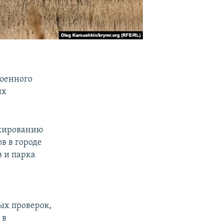
военного
ых
окированию
в в городе
в и парка
ых проверок,
 в