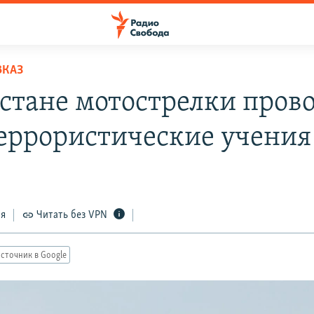
ВКАЗ
естане мотострелки пров
еррористические учения
ся
Читать без VPN
сточник в Google