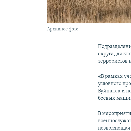
Архивное фото
Подразделени
округа, дисл
террористов 
«В рамках уч
условного пр
Буйнакск и по
боевых машин
В мероприяти
военнослужащ
позволяющая 