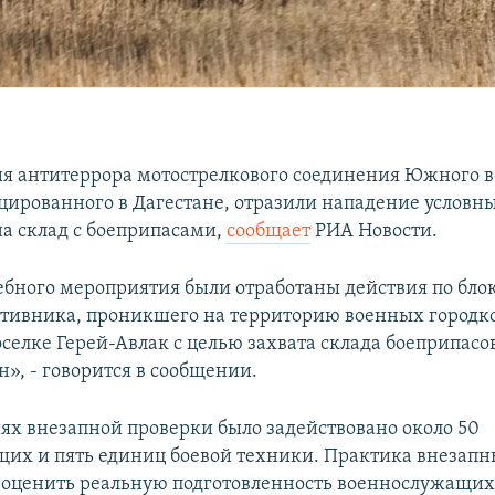
я антитеррора мотострелкового соединения Южного 
оцированного в Дагестане, отразили нападение условн
на склад с боеприпасами,
сообщает
РИА Новости.
ебного мероприятия были отработаны действия по бл
отивника, проникшего на территорию военных городко
селке Герей-Авлак с целью захвата склада боеприпасо
», - говорится в сообщении.
ях внезапной проверки было задействовано около 50
их и пять единиц боевой техники. Практика внезапн
оценить реальную подготовленность военнослужащих