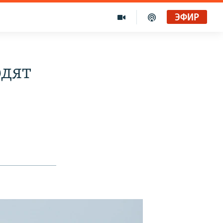
ЭФИР
одят