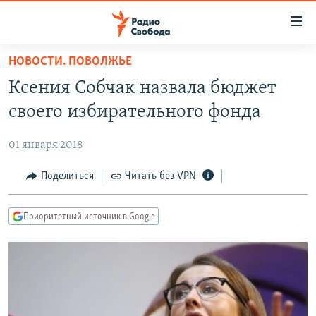
Ссылки
для
упрощенного
НОВОСТИ. ПОВОЛЖЬЕ
ПРОГРАММЫ
доступа
Ксения Собчак назвала бюджет
ПОДКАСТЫ
Вернуться
своего избирательного фонда
к
АВТОРСКИЕ ПРОЕКТЫ
основному
01 января 2018
ЦИТАТЫ СВОБОДЫ
содержанию
Вернутся
МНЕНИЯ
Поделиться
Читать без VPN
к
КУЛЬТУРА
главной
Приоритетный источник в Google
навигации
IDEL.РЕАЛИИ
Вернутся
КАВКАЗ.РЕАЛИИ
к
СЕВЕР.РЕАЛИИ
поиску
СИБИРЬ.РЕАЛИИ