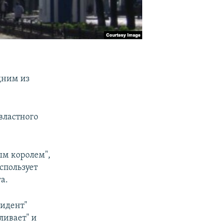
одним из
властного
ым королем",
спользует
а.
зидент"
ливает" и