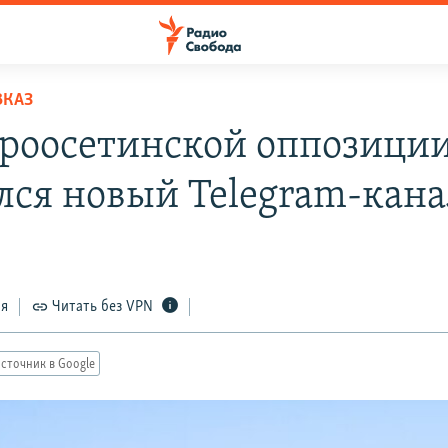
ВКАЗ
ероосетинской оппозици
лся новый Telegram-кана
ся
Читать без VPN
сточник в Google