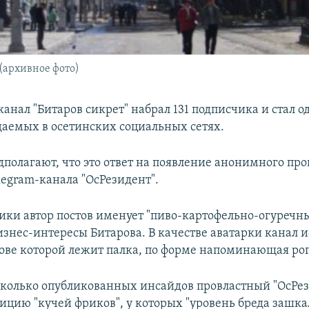
(архивное фото)
канал "Битаров сикрет" набрал 131 подписчика и стал 
аемых в осетинских социальных сетях.
дполагают, что это ответ на появление анонимного про
legram-канала "ОсРезидент".
лики автор постов именует "пиво-картофельно-огуречн
изнес-интересы Битарова. В качестве аватарки канал и
олове которой лежит палка, по форме напоминающая рог
есколько опубликованных инсайдов провластный "ОсРе
зицию "кучей фриков", у которых "уровень бреда зашка