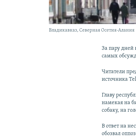
Владикавказ, Северная Осетия-Алания 
За пару дней 
самых обсужд
Читатели пре
источника Te
Главу респуб
намекая на б
собаку, на г
В ответ на н
обозвал оппо