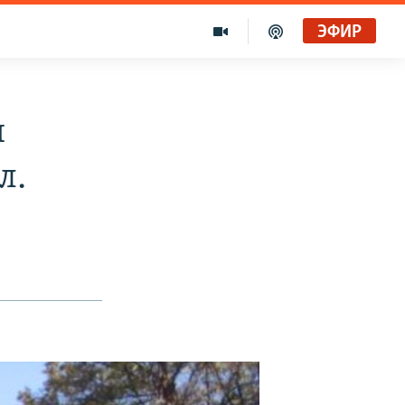
ЭФИР
и
л.