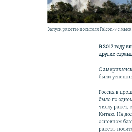
Запуск ракеты-носителя Falcon-9 c мыса
В 2017 году 
другие стран
С американск
были успешн
Россия в прош
было по одном
числу ракет, 
Китаю. На до
основном бла
ракета-носите