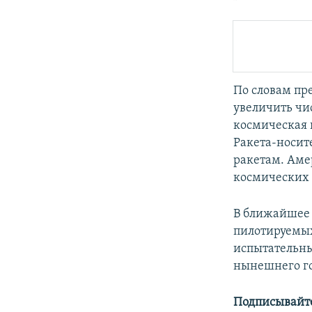
По словам пр
увеличить чи
космическая к
Ракета-носит
ракетам. Аме
космических 
В ближайшее 
пилотируемых
испытательны
нынешнего го
Подписывайте