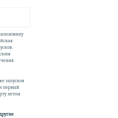
наполовину
айская
усков.
йским
ичения
ке запусков
и первый
рту летом
 другие