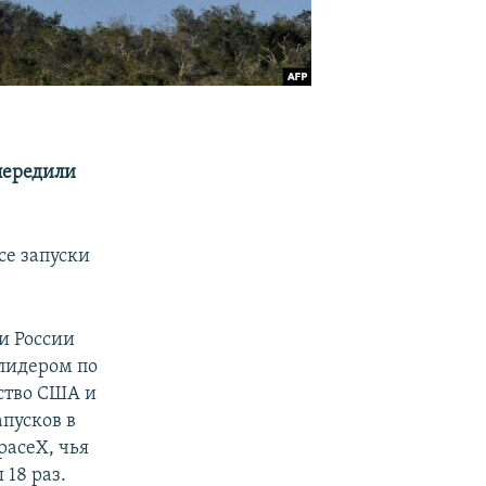
передили
се запуски
 и России
 лидером по
рство США и
пусков в
paceX, чья
 18 раз.