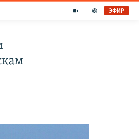
ЭФИР
и
скам