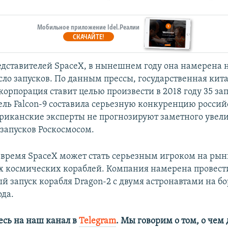
Мобильное приложение Idel.Реалии
СКАЧАЙТЕ!
едставителей SpaceX, в нынешнем году она намерена 
сло запусков. По данным прессы, государственная кит
орпорация ставит целью произвести в 2018 году 35 зап
ель Falcon-9 составила серьезную конкуренцию росси
риканские эксперты не прогнозируют заметного увел
запусков Роскосмосом.
время SpaceX может стать серьезным игроком на рын
 космических кораблей. Компания намерена провест
й запуск корабля Dragon-2 с двумя астронавтами на бо
да.
сь на наш канал в
Telegram
. Мы говорим о том, о чем