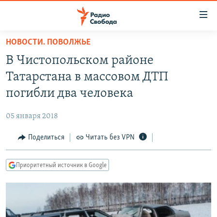
Ссылки
для
упрощенного
НОВОСТИ. ПОВОЛЖЬЕ
ПРОГРАММЫ
доступа
В Чистопольском районе
ПОДКАСТЫ
Вернуться
Татарстана в массовом ДТП
к
АВТОРСКИЕ ПРОЕКТЫ
погибли два человека
основному
ЦИТАТЫ СВОБОДЫ
содержанию
05 января 2018
Вернутся
МНЕНИЯ
к
Поделиться
Читать без VPN
КУЛЬТУРА
главной
навигации
IDEL.РЕАЛИИ
Приоритетный источник в Google
Вернутся
КАВКАЗ.РЕАЛИИ
к
СЕВЕР.РЕАЛИИ
поиску
СИБИРЬ.РЕАЛИИ