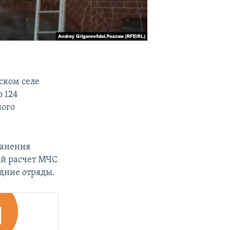
ском селе
 124
ного
ранения
й расчет МЧС
едние отряды.