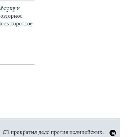
зборку и
повторное
лось короткое