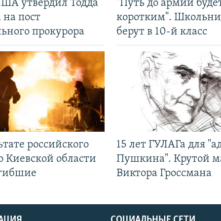
США утвердил Тодда
"Путь до армии буде
 на пост
коротким". Школьни
льного прокурора
берут в 10-й класс
ьтате российского
15 лет ГУЛАГа для "а
о Киевской области
Пушкина". Крутой 
огибшие
Виктора Гроссмана
АЦИЯ
СОЦИАЛЬНЫЕ СЕТИ