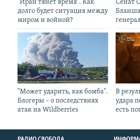
"Иран тянет время". Как
Сенат 
долго будет ситуация между
Бланша
миром и войной?
генера
"Может ударить, как бомба".
В резул
Блогеры – о последствиях
удара п
атак на Wildberries
есть п
РАДИО СВОБОДА
ИНФОРМ