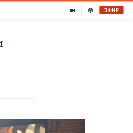
ЭФИР
и