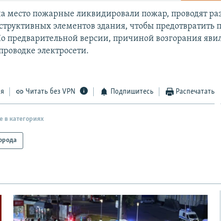
 место пожарные ликвидировали пожар, проводят ра
структивных элементов здания, чтобы предотвратить 
По предварительной версии, причиной возгорания яви
проводке электросети.
ся
Читать без VPN
Подпишитесь
Распечатать
е в категориях
орода