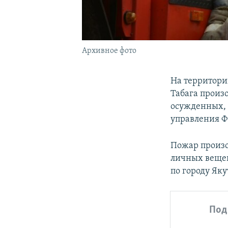
Архивное фото
На территори
Табага произ
осужденных, 
управления 
Пожар произо
личных веще
по городу Яку
Под