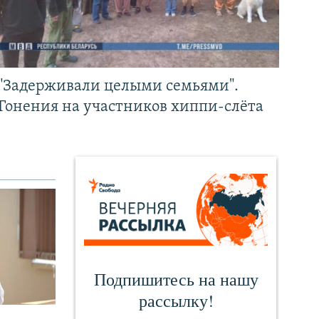
"Задерживали целыми семьями".
Гонения на участников хиппи-слёта