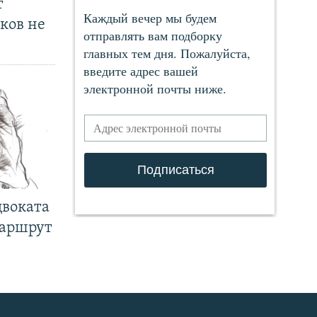
т
ков не
двоката
маршрут