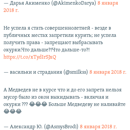
— Дарья Акименко (@AkimenkoDarya)
8 января
2018 г.
Не успела я стать совершеннолетней - везде в
публичных местах запретили курить; не успела
получить права - запрещают выбрасывать
окурки.Что дальше?!Что дальше-то?!
https://t.co/xTydIrSJxQ
— васильки и страдания (@smilkss)
8 января 2018 г.
А Медведев не в курсе что и до его запрета нельзя
мусор было из окон выкидывать - включая и
окурки ??? 😂😂😂 Больше Медведеву не наливайте
😂😂😂
— Александр Ю. (@AsmysBrodi)
8 января 2018 г.