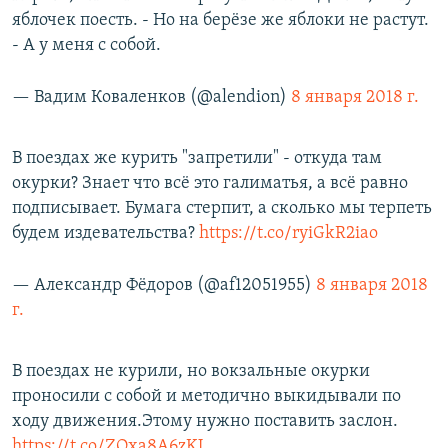
яблочек поесть. - Но на берёзе же яблоки не растут.
- А у меня с собой.
— Вадим Коваленков (@alendion)
8 января 2018 г.
В поездах же курить "запретили" - откуда там
окурки? Знает что всё это галиматья, а всё равно
подписывает. Бумага стерпит, а сколько мы терпеть
будем издевательства?
https://t.co/ryiGkR2iao
— Александр Фёдоров (@af12051955)
8 января 2018
г.
В поездах не курили, но вокзальные окурки
проносили с собой и методично выкидывали по
ходу движения.Этому нужно поставить заслон.
https://t.co/ZOxa8A6zKJ