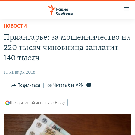
Ссылки
для
упрощенного
НОВОСТИ
ПРОГРАММЫ
доступа
Приангарье: за мошенничество на
ПОДКАСТЫ
Вернуться
220 тысяч чиновница заплатит
к
АВТОРСКИЕ ПРОЕКТЫ
140 тысяч
основному
ЦИТАТЫ СВОБОДЫ
содержанию
10 января 2018
Вернутся
МНЕНИЯ
к
Поделиться
Читать без VPN
КУЛЬТУРА
главной
навигации
IDEL.РЕАЛИИ
Приоритетный источник в Google
Вернутся
КАВКАЗ.РЕАЛИИ
к
СЕВЕР.РЕАЛИИ
поиску
СИБИРЬ.РЕАЛИИ