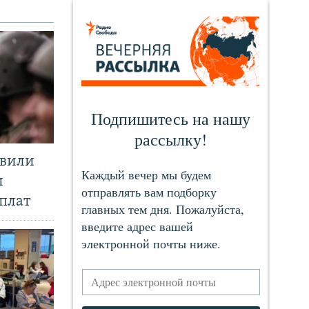
явили
и
плат