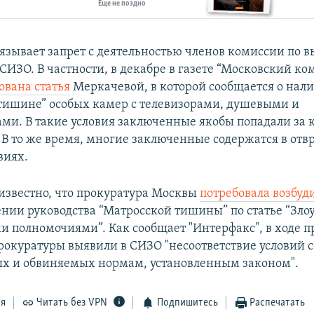
Еще не поздно
язывает запрет с деятельностью членов комиссии по 
СИЗО. В частности, в декабре в газете “Московский ко
ована статья
Меркачевой, в которой сообщается о нал
тишине” особых камер с телевизорами, душевыми и
ми. В такие условия заключенные якобы попадали за 
 В то же время, многие заключенные содержатся в от
виях.
 известно, что прокуратура Москвы
потребовала возбуд
нии руководства “Матросской тишины” по статье “Зло
 полномочиями”. Как сообщает "Интерфакс", в ходе п
рокуратуры выявили в СИЗО "несоответствие условий 
х и обвиняемых нормам, установленным законом".
ся
Читать без VPN
Подпишитесь
Распечатать