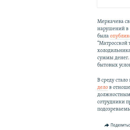
Меркачева св
нарушений в 
была
опублик
“Матросской 
холодильника
суммы денег.
бытовых усло
В среду стало
дело
в отноше
должностными
сотрудники п
подозреваемы
Поделить