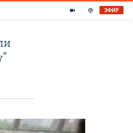
ЭФИР
ли
у"