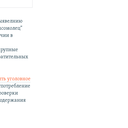
выявелнию
мсомолец”
ичии в
крупные
вратительных
ить уголовное
употребление
роверки
содержания