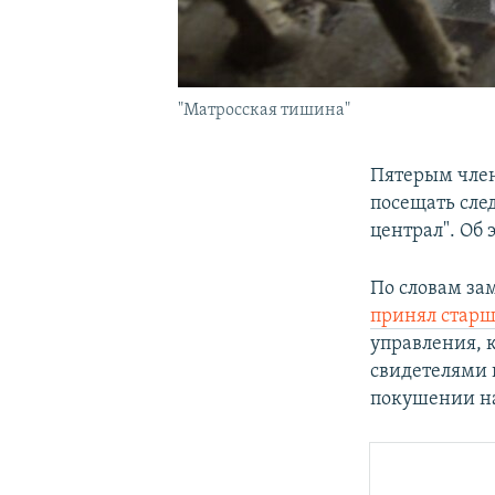
"Матросская тишина"
Пятерым чле
посещать сле
централ". Об
По словам за
принял старш
управления, к
свидетелями 
покушении н