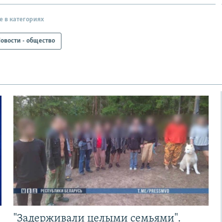
е в категориях
овости - общество
"Задерживали целыми семьями".