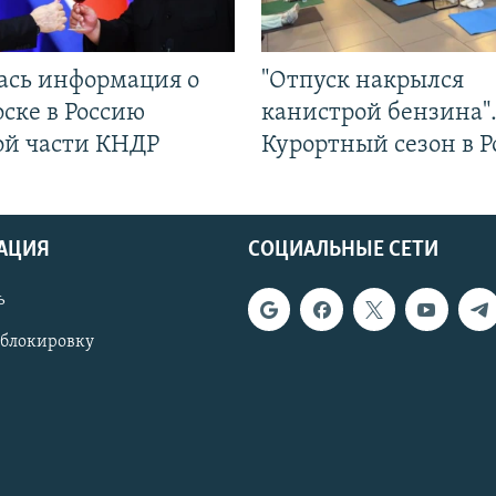
ась информация о
"Отпуск накрылся
ске в Россию
канистрой бензина"
ой части КНДР
Курортный сезон в Р
АЦИЯ
СОЦИАЛЬНЫЕ СЕТИ
ь
 блокировку