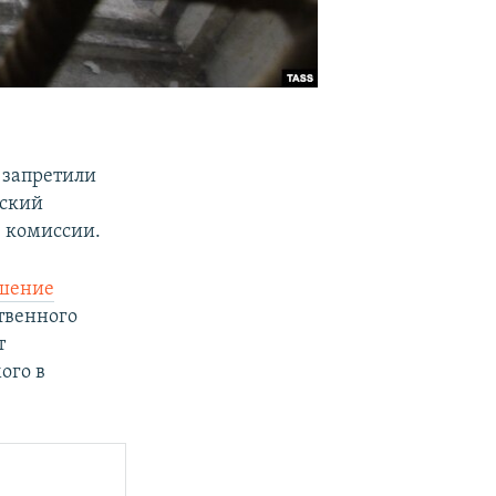
 запретили
вский
в комиссии.
шение
твенного
т
ого в