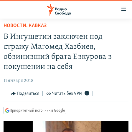
Ссылки
для
упрощенного
НОВОСТИ. КАВКАЗ
ПРОГРАММЫ
доступа
В Ингушетии заключен под
ПОДКАСТЫ
Вернуться
стражу Магомед Хазбиев,
к
АВТОРСКИЕ ПРОЕКТЫ
обвинивший брата Евкурова в
основному
ЦИТАТЫ СВОБОДЫ
содержанию
покушении на себя
Вернутся
МНЕНИЯ
к
11 января 2018
КУЛЬТУРА
главной
Поделиться
Читать без VPN
навигации
IDEL.РЕАЛИИ
Вернутся
КАВКАЗ.РЕАЛИИ
к
Приоритетный источник в Google
СЕВЕР.РЕАЛИИ
поиску
СИБИРЬ.РЕАЛИИ