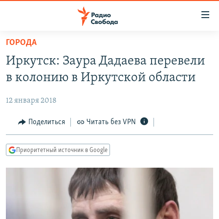
Ссылки
для
упрощенного
ГОРОДА
ПРОГРАММЫ
доступа
Иркутск: Заура Дадаева перевели
ПОДКАСТЫ
Вернуться
в колонию в Иркутской области
к
АВТОРСКИЕ ПРОЕКТЫ
основному
12 января 2018
ЦИТАТЫ СВОБОДЫ
содержанию
Вернутся
МНЕНИЯ
Поделиться
Читать без VPN
к
КУЛЬТУРА
главной
Приоритетный источник в Google
навигации
IDEL.РЕАЛИИ
Вернутся
КАВКАЗ.РЕАЛИИ
к
СЕВЕР.РЕАЛИИ
поиску
СИБИРЬ.РЕАЛИИ