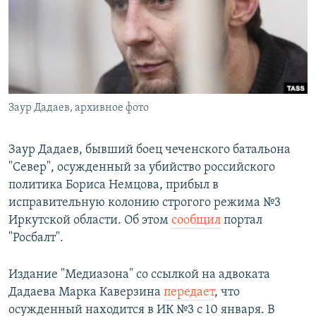
РАСПИСАНИЕ ВЕЩАНИЯ
ПОДПИШИТЕСЬ НА РАССЫЛКУ
СОЦИАЛЬНЫЕ СЕТИ
Заур Дадаев, архивное фото
Заур Дадаев, бывший боец чеченского батальона
"Север", осужденный за убийство российского
Все сайты РСЕ/РС
политика Бориса Немцова, прибыл в
исправительную колонию строгого режима №3
Иркутской области. Об этом
сообщил
портал
"Росбалт".
Издание "Медиазона" со ссылкой на адвоката
Дадаева Марка Каверзина
передает
, что
осужденный находится в ИК №3 с 10 января. В