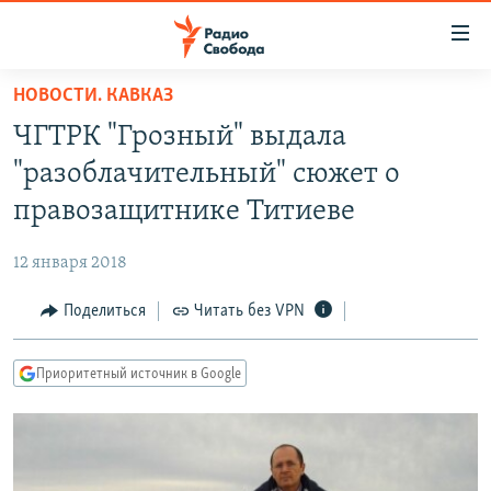
Ссылки
для
упрощенного
НОВОСТИ. КАВКАЗ
ПРОГРАММЫ
доступа
ЧГТРК "Грозный" выдала
ПОДКАСТЫ
Вернуться
"разоблачительный" сюжет о
к
АВТОРСКИЕ ПРОЕКТЫ
правозащитнике Титиеве
основному
ЦИТАТЫ СВОБОДЫ
содержанию
12 января 2018
Вернутся
МНЕНИЯ
к
Поделиться
Читать без VPN
КУЛЬТУРА
главной
навигации
IDEL.РЕАЛИИ
Приоритетный источник в Google
Вернутся
КАВКАЗ.РЕАЛИИ
к
СЕВЕР.РЕАЛИИ
поиску
СИБИРЬ.РЕАЛИИ