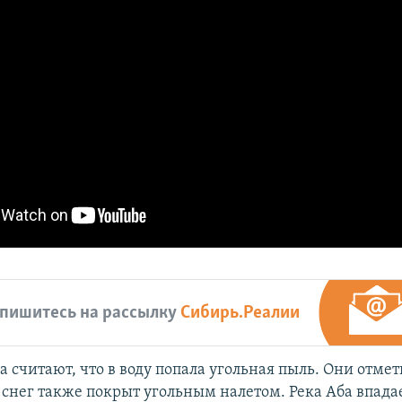
пишитесь на рассылку
Сибирь.Реалии
 считают, что в воду попала угольная пыль. Они отмет
 снег также покрыт угольным налетом. Река Аба впадае