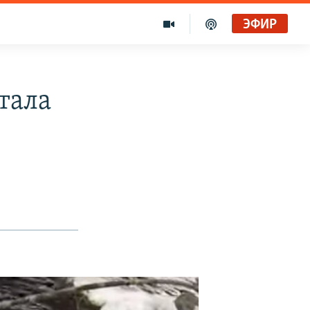
ЭФИР
тала