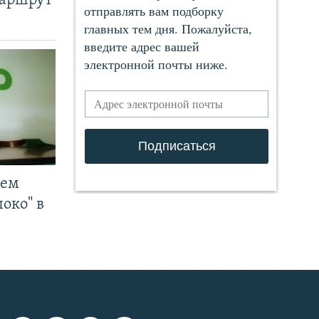
маршрут
чем
око" в