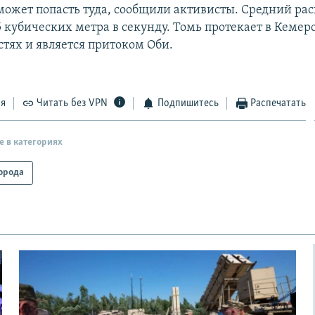
может попасть туда, сообщили активисты. Средний ра
5 кубических метра в секунду. Томь протекает в Кемер
стях и является притоком Оби.
ся
Читать без VPN
Подпишитесь
Распечатать
е в категориях
орода