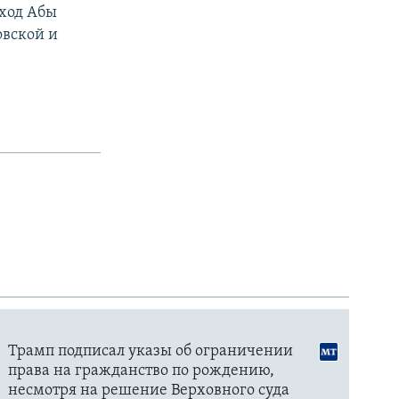
сход Абы
овской и