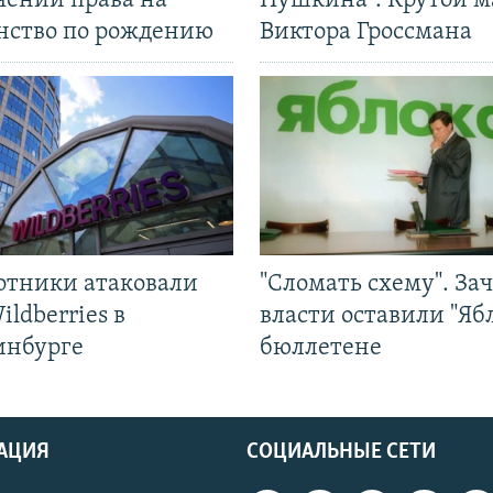
чении права на
Пушкина". Крутой 
нство по рождению
Виктора Гроссмана
отники атаковали
"Сломать схему". За
ildberries в
власти оставили "Ябл
инбурге
бюллетене
АЦИЯ
СОЦИАЛЬНЫЕ СЕТИ