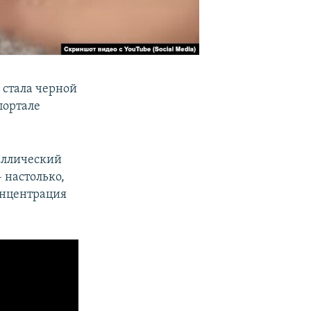
 стала черной
портале
аллический
– настолько,
концентрация