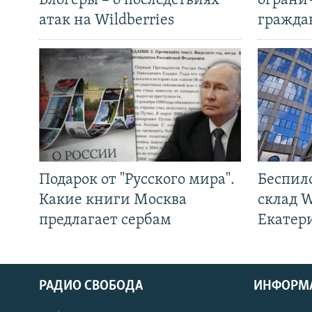
Блогеры – о последствиях
ограни
атак на Wildberries
гражда
Подарок от "Русского мира".
Беспил
Какие книги Москва
склад W
предлагает сербам
Екатер
РАДИО СВОБОДА
ИНФОРМ