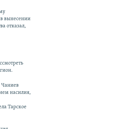
ему
 в вынесении
ва отказал,
ассмотреть
егион.
 Чаниев
нием насилия,
ела Тарское