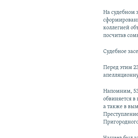
На судебном 
сформированн
коллегией объ
посчитав сом
Судебное зас
Перед этим 2
апелляционну
Напомним, 53
обвиняется в
а также в вы
Преступление 
Пригородного