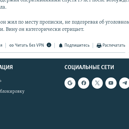
адержан оперативниками спустя 19 лет после возбужд
ла.
 он жил по месту прописки, не подозревая об уголовно
и. Вину он категорически отрицает.
ся
Читать без VPN
Подпишитесь
Распечатать
АЦИЯ
СОЦИАЛЬНЫЕ СЕТИ
ь
 блокировку