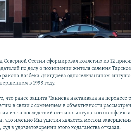
д Северной Осетии сформировал коллегию из 12 прис
едателей по делу о похищении жителя селения Тарско
 района Казбека Дзиццоева односельчанином-ингуш
вершенном в 1998 году.
то, что ранее защита Чаниева настаивала на переносе
етию в связи с сомнением в объективности рассмотрен
тии из-за последствий осетино-ингушского конфликта,
м, что именно Ингушетия является местом завершени
 суд в удовлетоворении этого ходатайства отказал.