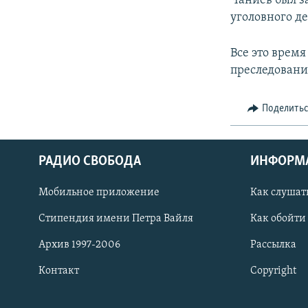
Чаниев был з
уголовного де
Все это время
преследовани
Поделить
РАДИО СВОБОДА
ИНФОРМ
Мобильное приложение
Как слушат
СОЦИАЛЬНЫЕ СЕТИ
Стипендия имени Петра Вайля
Как обойти
Архив 1997-2006
Рассылка
Контакт
Copyright
Все сайты РСЕ/РС