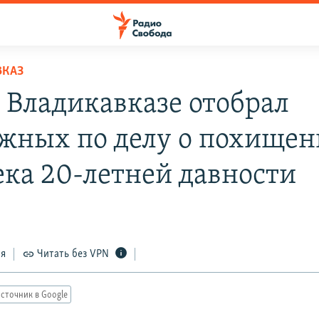
ВКАЗ
о Владикавказе отобрал
жных по делу о похище
ека 20-летней давности
ся
Читать без VPN
сточник в Google