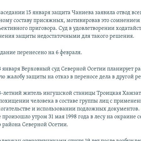
заседании 15 января защита Чаниева заявила отвод вс
ому составу присяжных, мотивировав это сомнением
ективного приговора. Суд в удовлетворении ходатайст
нения защиты недостаточными для такого решения.
едание перенесено на 6 февраля.
3 января Верховный суд Северной Осетии планирует р
ю жалобу защиты на отказ в переносе дела в другой р
-летний житель ингушской станицы Троицкая Хамзат
 похищении человека в составе группы лиц с примене
могательстве и использовании подложных документов.
произошло утром 31 мая 1998 года в лесу на окраине с
 района Северной Осетии.