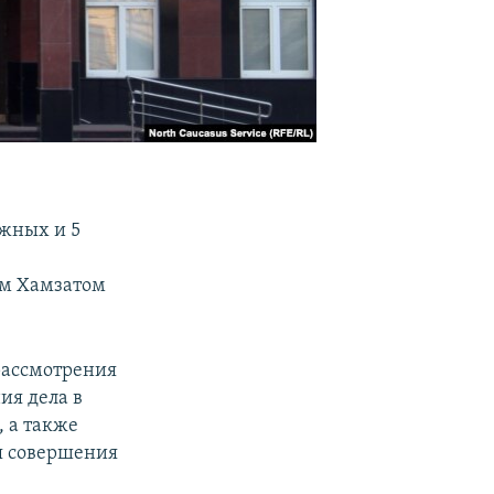
яжных и 5
е
ом Хамзатом
 рассмотрения
ия дела в
 а также
я совершения