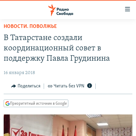
Ссылки
для
упрощенного
НОВОСТИ. ПОВОЛЖЬЕ
ПРОГРАММЫ
доступа
В Татарстане создали
ПОДКАСТЫ
Вернуться
координационный совет в
к
АВТОРСКИЕ ПРОЕКТЫ
поддержку Павла Грудинина
основному
ЦИТАТЫ СВОБОДЫ
содержанию
16 января 2018
Вернутся
МНЕНИЯ
к
Поделиться
Читать без VPN
КУЛЬТУРА
главной
навигации
IDEL.РЕАЛИИ
Приоритетный источник в Google
Вернутся
КАВКАЗ.РЕАЛИИ
к
СЕВЕР.РЕАЛИИ
поиску
СИБИРЬ.РЕАЛИИ