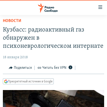
Ссылки
для
упрощенного
НОВОСТИ
ПРОГРАММЫ
доступа
Кузбасс: радиоактивный газ
ПОДКАСТЫ
Вернуться
обнаружен в
к
АВТОРСКИЕ ПРОЕКТЫ
психоневрологическом интернате
основному
ЦИТАТЫ СВОБОДЫ
содержанию
18 января 2018
Вернутся
МНЕНИЯ
к
Поделиться
Читать без VPN
КУЛЬТУРА
главной
навигации
IDEL.РЕАЛИИ
Приоритетный источник в Google
Вернутся
КАВКАЗ.РЕАЛИИ
к
СЕВЕР.РЕАЛИИ
поиску
СИБИРЬ.РЕАЛИИ