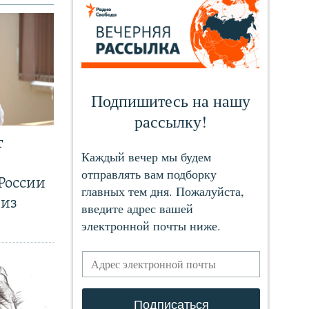
т
России
 из