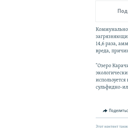
Под
Коммунально
загрязняющих
14,6 раза, ам
вреда, причин
"Озеро Карач
экологически 
используется
сульфидно-ил
Поделить
Этот контент такж