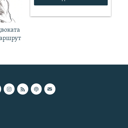
двоката
маршрут