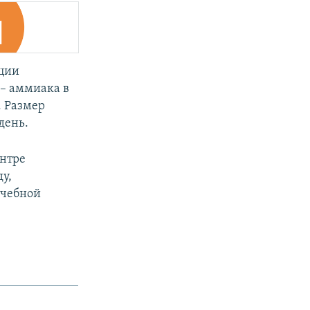
ции
 – аммиака в
. Размер
день.
ентре
у,
ечебной