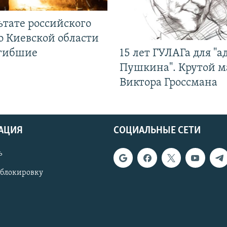
ьтате российского
о Киевской области
огибшие
15 лет ГУЛАГа для "а
Пушкина". Крутой 
Виктора Гроссмана
АЦИЯ
СОЦИАЛЬНЫЕ СЕТИ
ь
 блокировку