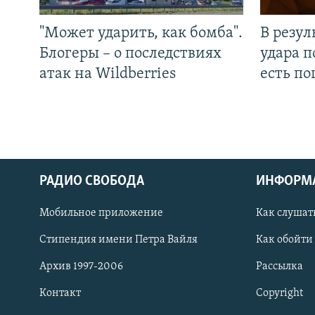
"Может ударить, как бомба".
В резул
Блогеры – о последствиях
удара п
атак на Wildberries
есть п
РАДИО СВОБОДА
ИНФОРМ
Мобильное приложение
Как слушат
СОЦИАЛЬНЫЕ СЕТИ
Стипендия имени Петра Вайля
Как обойти
Архив 1997-2006
Рассылка
Контакт
Copyright
Все сайты РСЕ/РС