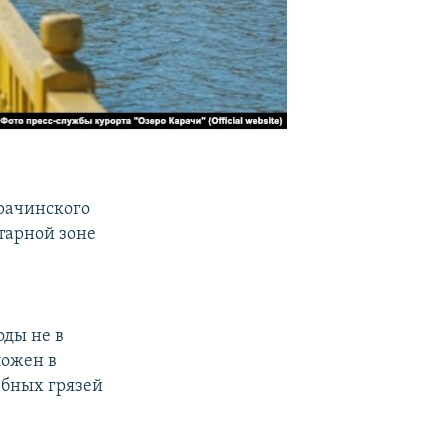
рачинского
тарной зоне
оды не в
ложен в
ебных грязей