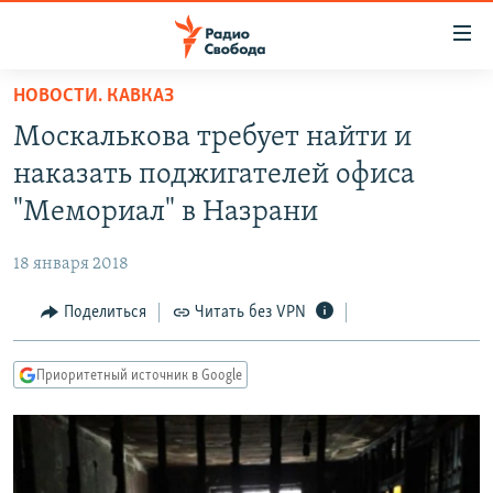
Ссылки
для
упрощенного
НОВОСТИ. КАВКАЗ
ПРОГРАММЫ
доступа
Москалькова требует найти и
ПОДКАСТЫ
Вернуться
наказать поджигателей офиса
к
АВТОРСКИЕ ПРОЕКТЫ
"Мемориал" в Назрани
основному
ЦИТАТЫ СВОБОДЫ
содержанию
18 января 2018
Вернутся
МНЕНИЯ
к
Поделиться
Читать без VPN
КУЛЬТУРА
главной
навигации
IDEL.РЕАЛИИ
Приоритетный источник в Google
Вернутся
КАВКАЗ.РЕАЛИИ
к
СЕВЕР.РЕАЛИИ
поиску
СИБИРЬ.РЕАЛИИ