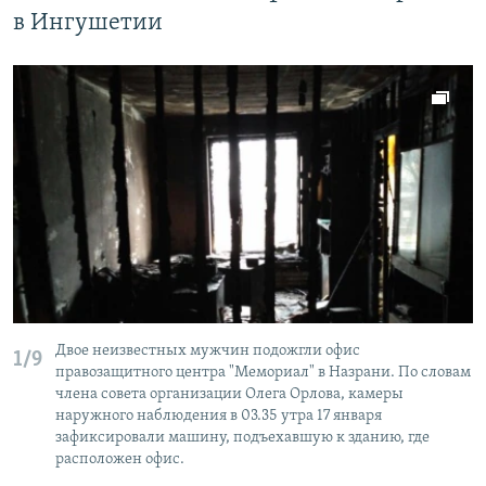
в Ингушетии
Двое неизвестных мужчин подожгли офис
1/9
правозащитного центра "Мемориал" в Назрани. По словам
члена совета организации Олега Орлова, камеры
наружного наблюдения в 03.35 утра 17 января
зафиксировали машину, подъехавшую к зданию, где
расположен офис.