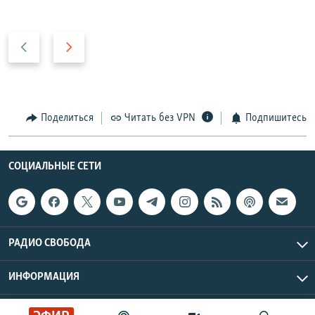
Н
В
а
п
з
е
а
р
д
е
Поделиться
Читать без VPN
Подпишитесь
д
СОЦИАЛЬНЫЕ СЕТИ
РАДИО СВОБОДА
ИНФОРМАЦИЯ
Радио Свобода © 2026 RFE/RL, Inc. | Все права защищены.