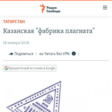
Ссылки
для
упрощенного
ТАТАРСТАН
ПРОГРАММЫ
доступа
Казанская "фабрика плагиата"
ПОДКАСТЫ
Вернуться
к
18 января 2018
АВТОРСКИЕ ПРОЕКТЫ
основному
ЦИТАТЫ СВОБОДЫ
Поделиться
Читать без VPN
содержанию
Вернутся
МНЕНИЯ
к
Приоритетный источник в Google
КУЛЬТУРА
главной
навигации
IDEL.РЕАЛИИ
Вернутся
КАВКАЗ.РЕАЛИИ
к
СЕВЕР.РЕАЛИИ
поиску
СИБИРЬ.РЕАЛИИ