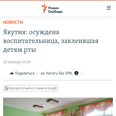
Ссылки
для
упрощенного
НОВОСТИ
ПРОГРАММЫ
доступа
Якутия: осуждена
ПОДКАСТЫ
Вернуться
воспитательница, заклеившая
к
АВТОРСКИЕ ПРОЕКТЫ
детям рты
основному
ЦИТАТЫ СВОБОДЫ
содержанию
22 января 2018
Вернутся
МНЕНИЯ
к
Поделиться
Читать без VPN
КУЛЬТУРА
главной
навигации
IDEL.РЕАЛИИ
Приоритетный источник в Google
Вернутся
КАВКАЗ.РЕАЛИИ
к
СЕВЕР.РЕАЛИИ
поиску
СИБИРЬ.РЕАЛИИ