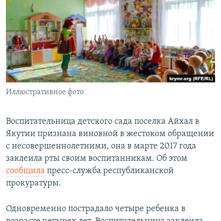
РАСПИСАНИЕ ВЕЩАНИЯ
ПОДПИШИТЕСЬ НА РАССЫЛКУ
СОЦИАЛЬНЫЕ СЕТИ
Иллюстративное фото
Все сайты РСЕ/РС
Воспитательница детского сада поселка Айхал в
Якутии признана виновной в жестоком обращении
с несовершеннолетними, она в марте 2017 года
заклеила рты своим воспитанникам. Об этом
сообщила
пресс-служба республиканской
прокуратуры.
Одновременно пострадало четыре ребенка в