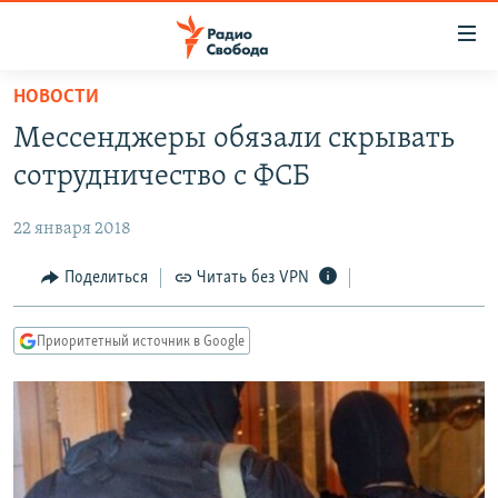
Ссылки
для
упрощенного
НОВОСТИ
ПРОГРАММЫ
доступа
Мессенджеры обязали скрывать
ПОДКАСТЫ
Вернуться
сотрудничество с ФСБ
к
АВТОРСКИЕ ПРОЕКТЫ
основному
22 января 2018
ЦИТАТЫ СВОБОДЫ
содержанию
Вернутся
МНЕНИЯ
Поделиться
Читать без VPN
к
КУЛЬТУРА
главной
Приоритетный источник в Google
навигации
IDEL.РЕАЛИИ
Вернутся
КАВКАЗ.РЕАЛИИ
к
СЕВЕР.РЕАЛИИ
поиску
СИБИРЬ.РЕАЛИИ