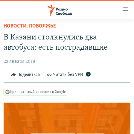
Ссылки
для
упрощенного
НОВОСТИ. ПОВОЛЖЬЕ
ПРОГРАММЫ
доступа
В Казани столкнулись два
ПОДКАСТЫ
Вернуться
автобуса: есть пострадавшие
к
АВТОРСКИЕ ПРОЕКТЫ
основному
23 января 2018
ЦИТАТЫ СВОБОДЫ
содержанию
Вернутся
МНЕНИЯ
Поделиться
Читать без VPN
к
КУЛЬТУРА
главной
Приоритетный источник в Google
навигации
IDEL.РЕАЛИИ
Вернутся
КАВКАЗ.РЕАЛИИ
к
СЕВЕР.РЕАЛИИ
поиску
СИБИРЬ.РЕАЛИИ