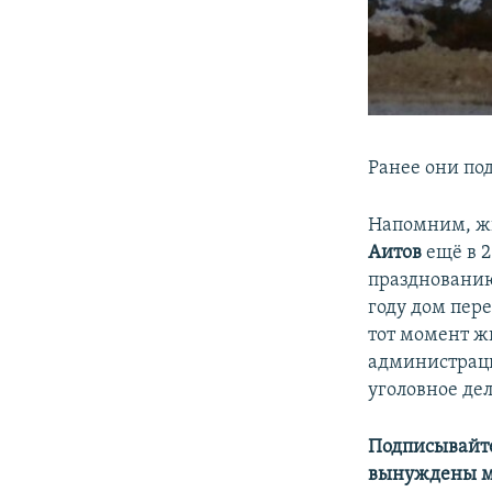
Ранее они по
Напомним, жи
Аитов
ещё в 2
празднованию
году дом пере
тот момент ж
администраци
уголовное де
Подписывайте
вынуждены м