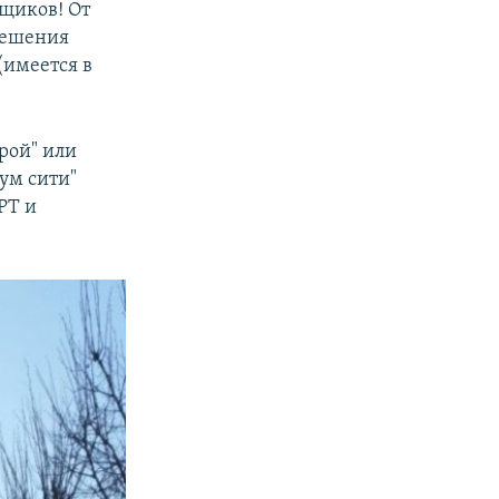
щиков! От
решения
(имеется в
трой" или
ум сити"
РТ и