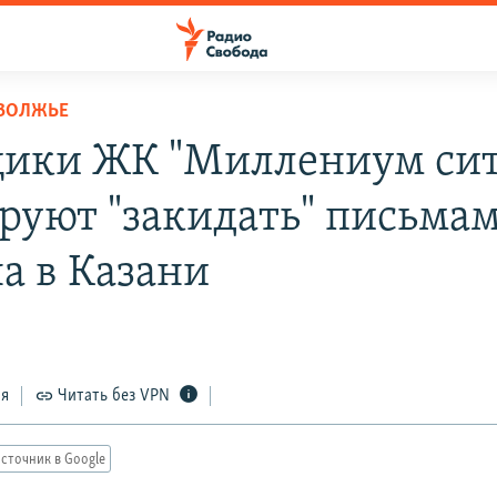
ОВОЛЖЬЕ
ики ЖК "Миллениум сит
руют "закидать" письма
а в Казани
ся
Читать без VPN
сточник в Google