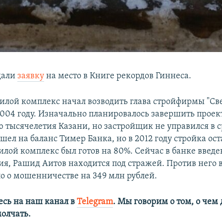
дали
заявку
на место в Книге рекордов Гиннеса.
лой комплекс начал возводить глава стройфирмы "Св
004 году. Изначально планировалось завершить проек
 тысячелетия Казани, но застройщик не управился в ср
шел на баланс Тимер Банка, но в 2012 году стройка ос
илой комплекс был готов на 80%. Сейчас в банке введ
я, Рашид Аитов находится под стражей. Против него 
ло о мошенничестве на 349 млн рублей.
сь на наш канал в
Telegram
. Мы говорим о том, о чем
олчать.