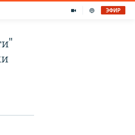
ЭФИР
и"
ми