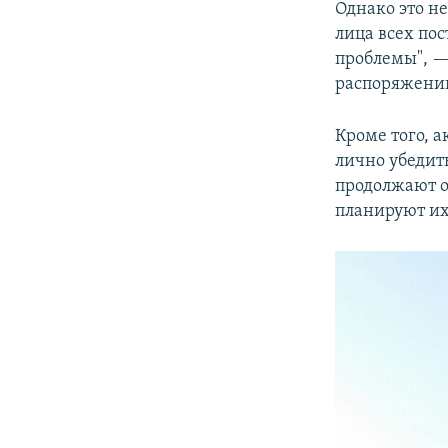
Однако это н
лица всех по
проблемы", —
распоряжении
Кроме того, а
лично убедит
продолжают о
планируют их