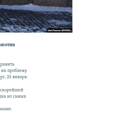
олсотни
править
 их проблему
рг, 25 января.
а скорейшей
дна из самых
вание.