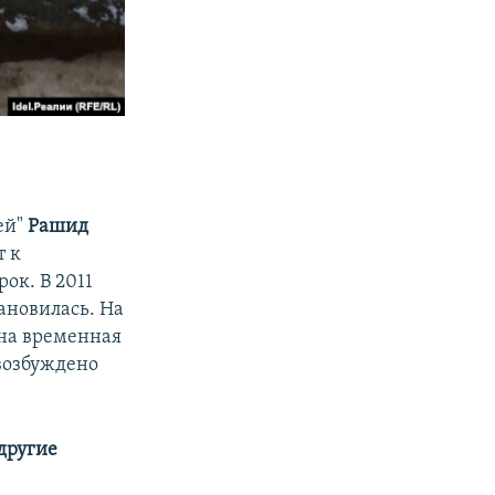
ей"
Рашид
т к
ок. В 2011
тановилась. На
ена временная
возбуждено
 другие