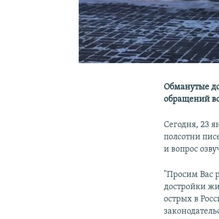
Обманутые до
обращений во
Сегодня, 23 
полсотни пи
и вопрос озву
"Просим Вас 
достройки жи
острых в Рос
законодатель