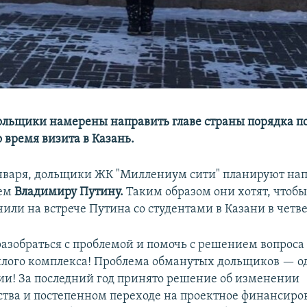
льщики намерены направить главе страны порядка п
 время визита в Казань.
января, дольщики ЖК "Миллениум сити" планируют на
сем
Владимиру Путину.
Таким образом они хотят, чтобы
чили на встрече Путина со студентами в Казани в четве
разобраться с проблемой и помочь с решением вопрос
лого комплекса! Проблема обманутых дольщиков — о
сии! За последний год принято решение об изменении
ства и постепенном переходе на проектное финансиро