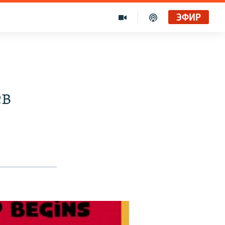
ЭФИР
ев