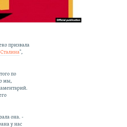
еко призвала
 Сталина
",
того по
о мы,
ламентарий.
его
зала она. -
рана у нас