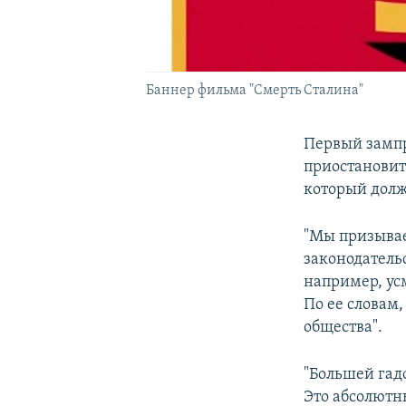
Баннер фильма "Смерть Сталина"
Первый зампр
приостановит
который долж
"Мы призывае
законодательс
например, ус
По ее словам
общества".
"Большей гадо
Это абсолютны