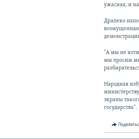
ужасная, и н
Драпеко напо
возмущенные 
демонстраци
"А мы не хот
мы просим ми
разбирательст
Народная избр
министерству
экраны таког
государства".
Поделить