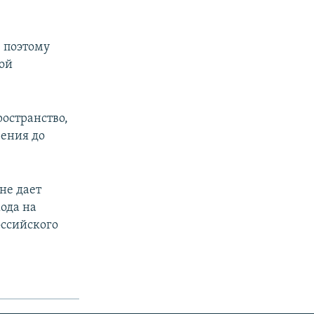
 поэтому
ой
ространство,
рения до
не дает
ода на
оссийского