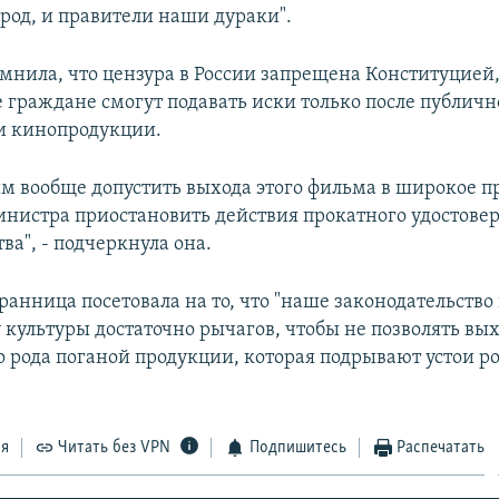
арод, и правители наши дураки".
мнила, что цензура в России запрещена Конституцией,
граждане смогут подавать иски только после публичн
и кинопродукции.
им вообще допустить выхода этого фильма в широкое п
нистра приостановить действия прокатного удостове
ва", - подчеркнула она.
анница посетовала на то, что "наше законодательство 
 культуры достаточно рычагов, чтобы не позволять вых
о рода поганой продукции, которая подрывают устои р
ся
Читать без VPN
Подпишитесь
Распечатать