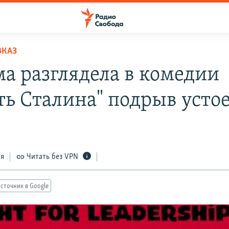
ВКАЗ
ма разглядела в комедии
ть Сталина" подрыв усто
ся
Читать без VPN
сточник в Google