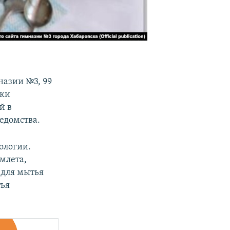
назии №3, 99
ики
й в
едомства.
ологии.
млета,
 для мытья
тья