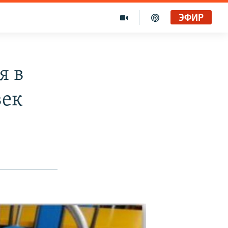
ЭФИР
я в
век