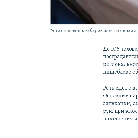
Фото столовой в хабаровской гимназии
До 106 челов
пострадавших
региональног
пищеблоке об
Речь идет о 
Основные нар
запеканки, с
рук, при это
помещения и