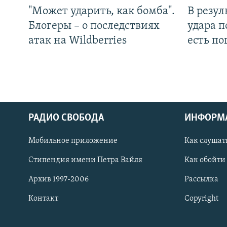
"Может ударить, как бомба".
В резул
Блогеры – о последствиях
удара п
атак на Wildberries
есть п
РАДИО СВОБОДА
ИНФОРМ
Мобильное приложение
Как слушат
СОЦИАЛЬНЫЕ СЕТИ
Стипендия имени Петра Вайля
Как обойти
Архив 1997-2006
Рассылка
Контакт
Copyright
Все сайты РСЕ/РС