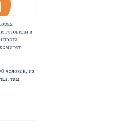
торая
и готовили в
онтакта"
 комитет
0 человек, из
тин, там