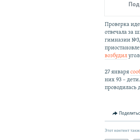
Под
Проверка идет
отвечала за 
гимназии №3,
приостановле
возбудил
угол
27 января
соо
них 93 – дет
проводилась 
Поделить
Этот контент такж