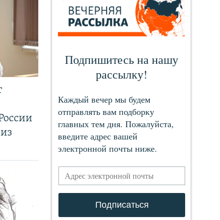
т
России
 из