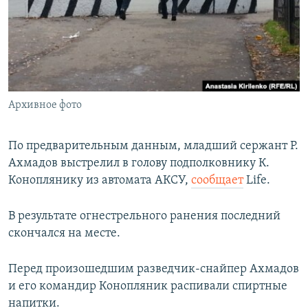
РАСПИСАНИЕ ВЕЩАНИЯ
ПОДПИШИТЕСЬ НА РАССЫЛКУ
СОЦИАЛЬНЫЕ СЕТИ
Архивное фото
По предварительным данным, младший сержант Р.
Ахмадов выстрелил в голову подполковнику К.
Все сайты РСЕ/РС
Коноплянику из автомата АКСУ,
сообщает
Life.
В результате огнестрельного ранения последний
скончался на месте.
Перед произошедшим разведчик-снайпер Ахмадов
и его командир Конопляник распивали спиртные
напитки.