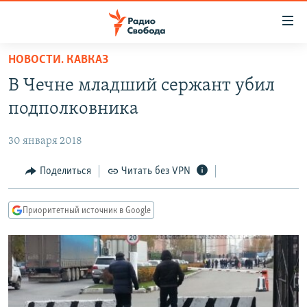
Ссылки
для
упрощенного
НОВОСТИ. КАВКАЗ
ПРОГРАММЫ
доступа
В Чечне младший сержант убил
ПОДКАСТЫ
Вернуться
подполковника
к
АВТОРСКИЕ ПРОЕКТЫ
основному
30 января 2018
ЦИТАТЫ СВОБОДЫ
содержанию
Вернутся
МНЕНИЯ
Поделиться
Читать без VPN
к
КУЛЬТУРА
главной
Приоритетный источник в Google
навигации
IDEL.РЕАЛИИ
Вернутся
КАВКАЗ.РЕАЛИИ
к
СЕВЕР.РЕАЛИИ
поиску
СИБИРЬ.РЕАЛИИ