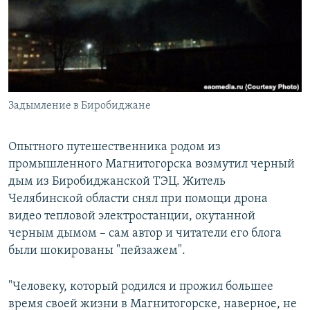
РАСПИСАНИЕ ВЕЩАНИЯ
ПОДПИШИТЕСЬ НА РАССЫЛКУ
СОЦИАЛЬНЫЕ СЕТИ
Задымление в Биробиджане
Опытного путешественника родом из
промышленного Магнитогорска возмутил черный
Все сайты РСЕ/РС
дым из Биробиджанской ТЭЦ. Житель
Челябинской области снял при помощи дрона
видео тепловой электростанции, окутанной
черным дымом – сам автор и читатели его блога
были шокированы "пейзажем".
"Человеку, который родился и прожил большее
время своей жизни в Магнитогорске, наверное, не