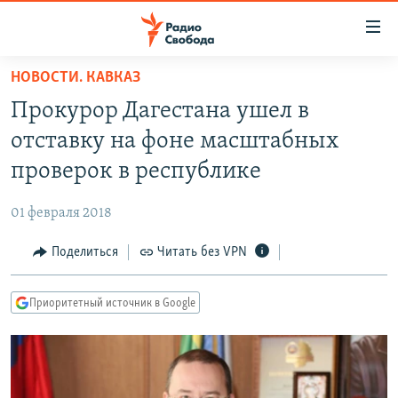
Ссылки
для
упрощенного
НОВОСТИ. КАВКАЗ
ПРОГРАММЫ
доступа
Прокурор Дагестана ушел в
ПОДКАСТЫ
Вернуться
отставку на фоне масштабных
к
АВТОРСКИЕ ПРОЕКТЫ
проверок в республике
основному
ЦИТАТЫ СВОБОДЫ
содержанию
01 февраля 2018
Вернутся
МНЕНИЯ
к
Поделиться
Читать без VPN
КУЛЬТУРА
главной
навигации
IDEL.РЕАЛИИ
Приоритетный источник в Google
Вернутся
КАВКАЗ.РЕАЛИИ
к
СЕВЕР.РЕАЛИИ
поиску
СИБИРЬ.РЕАЛИИ