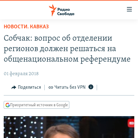
Ссылки
для
упрощенного
НОВОСТИ. КАВКАЗ
ПРОГРАММЫ
доступа
Собчак: вопрос об отделении
ПОДКАСТЫ
Вернуться
регионов должен решаться на
к
АВТОРСКИЕ ПРОЕКТЫ
общенациональном референдуме
основному
ЦИТАТЫ СВОБОДЫ
содержанию
01 февраля 2018
Вернутся
МНЕНИЯ
к
Поделиться
Читать без VPN
КУЛЬТУРА
главной
навигации
IDEL.РЕАЛИИ
Приоритетный источник в Google
Вернутся
КАВКАЗ.РЕАЛИИ
к
СЕВЕР.РЕАЛИИ
поиску
СИБИРЬ.РЕАЛИИ