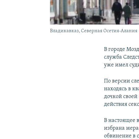
Владикавказ, Северная Осетия-Алания
В городе Моз
служба Следс
уже имел суди
По версии сле
находясь в к
дочкой своей
действия сек
В настоящее 
избрана мера
обвинение в 