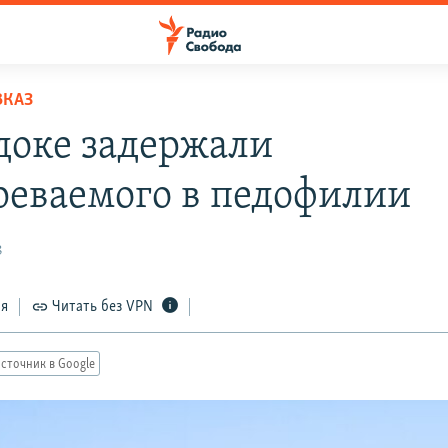
ВКАЗ
доке задержали
реваемого в педофилии
8
ся
Читать без VPN
сточник в Google