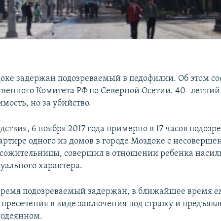
доке задержан подозреваемый в педофилии. Об этом со
твенного Комитета РФ по Северной Осетии. 40- летни
мость, но за убийство.
дствия, 6 ноября 2017 года примерно в 17 часов подоз
вартире одного из домов в городе Моздоке с несоверш
 сожительницы, совершил в отношении ребенка наси
суального характера.
время подозреваемый задержан, в ближайшее время е
 пресечения в виде заключения под стражу и предъявл
содеянном.