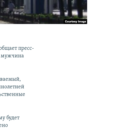
общает пресс-
й мужчина
реваемый,
еннолетней
льственные
му будет
ено