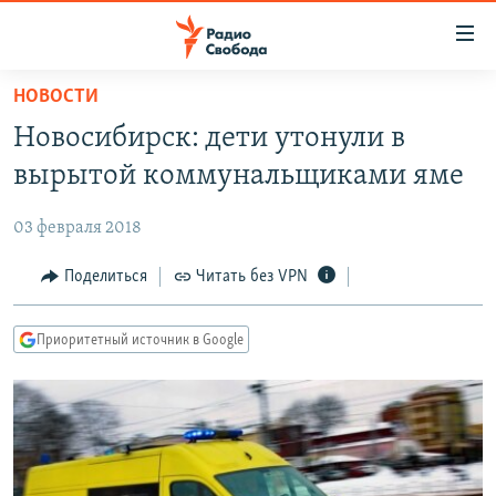
Ссылки
для
упрощенного
НОВОСТИ
ПРОГРАММЫ
доступа
Новосибирск: дети утонули в
ПОДКАСТЫ
Вернуться
вырытой коммунальщиками яме
к
АВТОРСКИЕ ПРОЕКТЫ
основному
03 февраля 2018
ЦИТАТЫ СВОБОДЫ
содержанию
Вернутся
МНЕНИЯ
Поделиться
Читать без VPN
к
КУЛЬТУРА
главной
Приоритетный источник в Google
навигации
IDEL.РЕАЛИИ
Вернутся
КАВКАЗ.РЕАЛИИ
к
СЕВЕР.РЕАЛИИ
поиску
СИБИРЬ.РЕАЛИИ