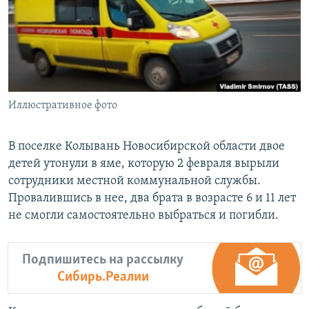
РАСПИСАНИЕ ВЕЩАНИЯ
ПОДПИШИТЕСЬ НА РАССЫЛКУ
СОЦИАЛЬНЫЕ СЕТИ
Иллюстративное фото
В поселке Колывань Новосибирской области двое
детей утонули в яме, которую 2 февраля вырыли
Все сайты РСЕ/РС
сотрудники местной коммунальной службы.
Провалившись в нее, два брата в возрасте 6 и 11 лет
не смогли самостоятельно выбраться и погибли.
Подпишитесь на рассылку
Сибирь.Реалии