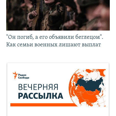
"Он погиб, а его объявили беглецом".
Как семьи военных лишают выплат