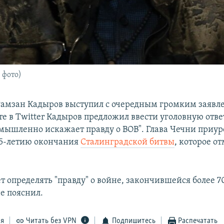
 фото)
Рамзан Кадыров выступил с очередным громким заявл
те в Twitter Кадыров предложил ввести уголовную отве
 умышленно искажает правду о ВОВ". Глава Чечни приур
75-летию окончания
Сталинградской битвы
, которое о
ет определять "правду" о войне, закончившейся более 70
е пояснил.
ся
Читать без VPN
Подпишитесь
Распечатать