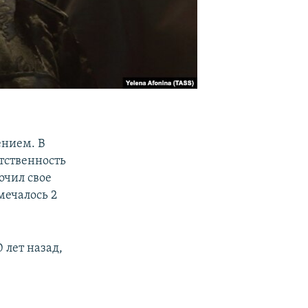
ением. В
тственность
очил свое
тмечалось 2
 лет назад,