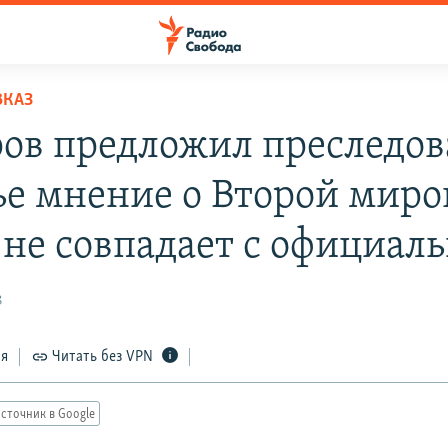
ВКАЗ
ов предложил преследов
чье мнение о Второй мир
 не совпадает с официал
8
ся
Читать без VPN
сточник в Google