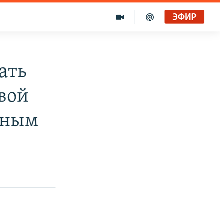
ЭФИР
ать
овой
ьным