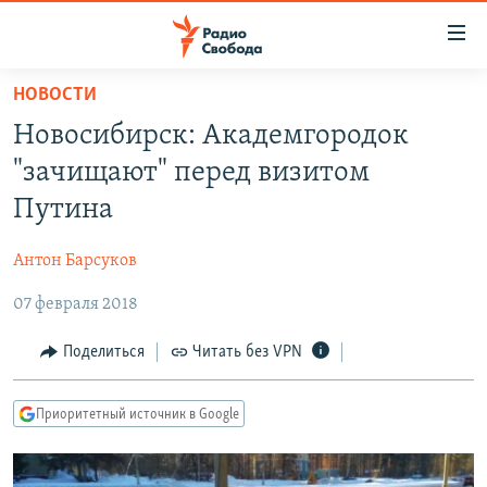
Ссылки
для
упрощенного
НОВОСТИ
ПРОГРАММЫ
доступа
Новосибирск: Академгородок
ПОДКАСТЫ
Вернуться
"зачищают" перед визитом
к
АВТОРСКИЕ ПРОЕКТЫ
Путина
основному
ЦИТАТЫ СВОБОДЫ
содержанию
Антон Барсуков
Вернутся
МНЕНИЯ
к
07 февраля 2018
КУЛЬТУРА
главной
навигации
IDEL.РЕАЛИИ
Поделиться
Читать без VPN
Вернутся
КАВКАЗ.РЕАЛИИ
к
Приоритетный источник в Google
СЕВЕР.РЕАЛИИ
поиску
СИБИРЬ.РЕАЛИИ