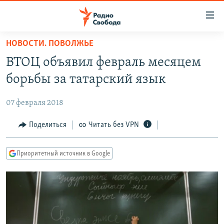
Ссылки
для
упрощенного
НОВОСТИ. ПОВОЛЖЬЕ
ПРОГРАММЫ
доступа
ВТОЦ объявил февраль месяцем
ПОДКАСТЫ
Вернуться
борьбы за татарский язык
к
АВТОРСКИЕ ПРОЕКТЫ
основному
07 февраля 2018
ЦИТАТЫ СВОБОДЫ
содержанию
Вернутся
МНЕНИЯ
Поделиться
Читать без VPN
к
КУЛЬТУРА
главной
Приоритетный источник в Google
навигации
IDEL.РЕАЛИИ
Вернутся
КАВКАЗ.РЕАЛИИ
к
СЕВЕР.РЕАЛИИ
поиску
СИБИРЬ.РЕАЛИИ