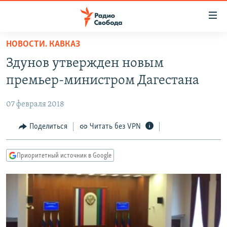
Ссылки
для
упрощенного
НОВОСТИ. КАВКАЗ
ПРОГРАММЫ
доступа
Здунов утвержден новым
ПОДКАСТЫ
Вернуться
премьер-министром Дагестана
к
АВТОРСКИЕ ПРОЕКТЫ
основному
07 февраля 2018
ЦИТАТЫ СВОБОДЫ
содержанию
Вернутся
МНЕНИЯ
Поделиться
Читать без VPN
к
КУЛЬТУРА
главной
Приоритетный источник в Google
навигации
IDEL.РЕАЛИИ
Вернутся
КАВКАЗ.РЕАЛИИ
к
СЕВЕР.РЕАЛИИ
поиску
СИБИРЬ.РЕАЛИИ