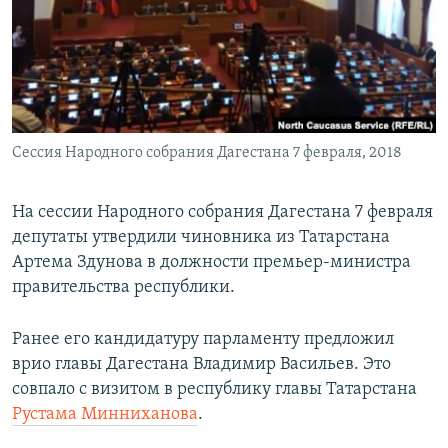
РАСПИСАНИЕ ВЕЩАНИЯ
ПОДПИШИТЕСЬ НА РАССЫЛКУ
СОЦИАЛЬНЫЕ СЕТИ
Сессия Народного собрания Дагестана 7 февраля, 2018
На сессии Народного собрания Дагестана 7 февраля
депутаты утвердили чиновника из Татарстана
Все сайты РСЕ/РС
Артема Здунова в должности премьер-министра
правительства республики.
Ранее его кандидатуру парламенту предложил
врио главы Дагестана Владимир Васильев. Это
совпало с визитом в республику главы Татарстана
Рустама Минниханова
.