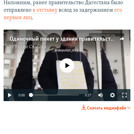
Напомним, ранее правительство Дагестана было
отправлено
в отставку
вслед за задержанием
его
первых лиц
.
Одиночный пикет у здания правительства Дагестана против "варягов"
by
Радио Свобода
No media source currently available
0:00
0:27
Скачать медиафайл