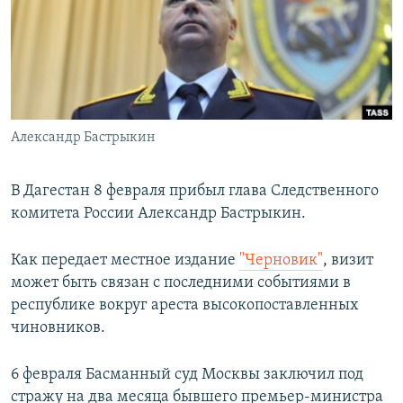
РАСПИСАНИЕ ВЕЩАНИЯ
ПОДПИШИТЕСЬ НА РАССЫЛКУ
СОЦИАЛЬНЫЕ СЕТИ
Александр Бастрыкин
В Дагестан 8 февраля прибыл глава Следственного
комитета России Александр Бастрыкин.
Все сайты РСЕ/РС
Как передает местное издание
"Черновик"
, визит
может быть связан с последними событиями в
республике вокруг ареста высокопоставленных
чиновников.
6 февраля Басманный суд Москвы заключил под
стражу на два месяца бывшего премьер-министра