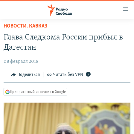
Ссылки
для
упрощенного
НОВОСТИ. КАВКАЗ
ПРОГРАММЫ
доступа
Глава Следкома России прибыл в
ПОДКАСТЫ
Вернуться
Дагестан
к
АВТОРСКИЕ ПРОЕКТЫ
основному
08 февраля 2018
ЦИТАТЫ СВОБОДЫ
содержанию
Вернутся
МНЕНИЯ
Поделиться
Читать без VPN
к
КУЛЬТУРА
главной
Приоритетный источник в Google
навигации
IDEL.РЕАЛИИ
Вернутся
КАВКАЗ.РЕАЛИИ
к
СЕВЕР.РЕАЛИИ
поиску
СИБИРЬ.РЕАЛИИ