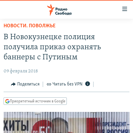
Ссылки
для
упрощенного
НОВОСТИ. ПОВОЛЖЬЕ
ПРОГРАММЫ
доступа
В Новокузнецке полиция
ПОДКАСТЫ
Вернуться
получила приказ охранять
к
АВТОРСКИЕ ПРОЕКТЫ
баннеры с Путиным
основному
ЦИТАТЫ СВОБОДЫ
содержанию
09 февраля 2018
Вернутся
МНЕНИЯ
к
Поделиться
Читать без VPN
КУЛЬТУРА
главной
навигации
IDEL.РЕАЛИИ
Приоритетный источник в Google
Вернутся
КАВКАЗ.РЕАЛИИ
к
СЕВЕР.РЕАЛИИ
поиску
СИБИРЬ.РЕАЛИИ