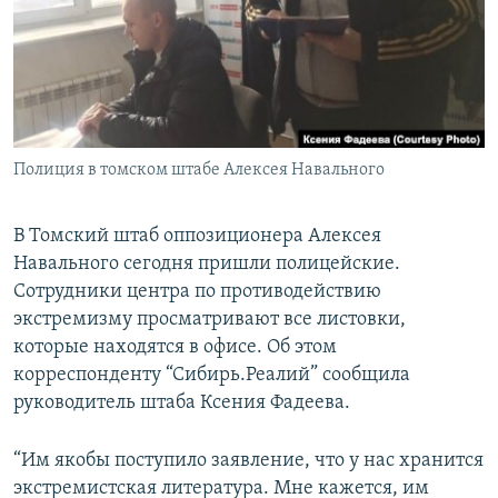
РАСПИСАНИЕ ВЕЩАНИЯ
ПОДПИШИТЕСЬ НА РАССЫЛКУ
СОЦИАЛЬНЫЕ СЕТИ
Полиция в томском штабе Алексея Навального
В Томский штаб оппозиционера Алексея
Навального сегодня пришли полицейские.
Все сайты РСЕ/РС
Сотрудники центра по противодействию
экстремизму просматривают все листовки,
которые находятся в офисе. Об этом
корреспонденту “Сибирь.Реалий” сообщила
руководитель штаба Ксения Фадеева.
“Им якобы поступило заявление, что у нас хранится
экстремистская литература. Мне кажется, им