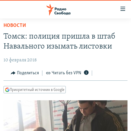
Ссылки
для
упрощенного
НОВОСТИ
ПРОГРАММЫ
доступа
Томск: полиция пришла в штаб
ПОДКАСТЫ
Вернуться
Навального изымать листовки
к
АВТОРСКИЕ ПРОЕКТЫ
основному
10 февраля 2018
ЦИТАТЫ СВОБОДЫ
содержанию
Вернутся
МНЕНИЯ
Поделиться
Читать без VPN
к
КУЛЬТУРА
главной
Приоритетный источник в Google
навигации
IDEL.РЕАЛИИ
Вернутся
КАВКАЗ.РЕАЛИИ
к
СЕВЕР.РЕАЛИИ
поиску
СИБИРЬ.РЕАЛИИ